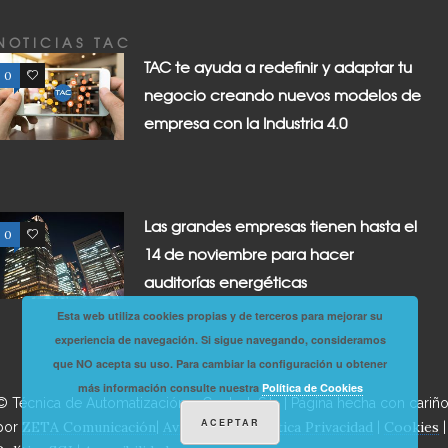
NOTICIAS TAC
TAC te ayuda a redefinir y adaptar tu
0
0
negocio creando nuevos modelos de
empresa con la Industria 4.0
Las grandes empresas tienen hasta el
0
0
14 de noviembre para hacer
auditorías energéticas
Esta web utiliza cookies propias y de terceros para mejorar su
experiencia de navegación. Si sigue navegando, consideramos
que NO acepta su uso. Para cambiar la configuración u obtener
más información consulte nuestra
Política de Cookies
© Técnica de Automatización y Control, S.L. | Página hecha con cariñ
ACEPTAR
ZETA Comunicación
Aviso Legal
Política Privacidad
Cookies
por
|
|
|
|