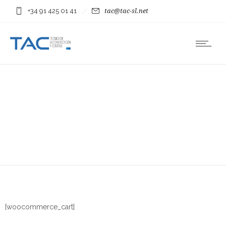
+34 91 425 01 41
tac@tac-sl.net
[woocommerce_cart]