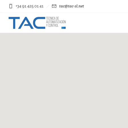
+34 91 425 01 41
tac@tac-sl.net