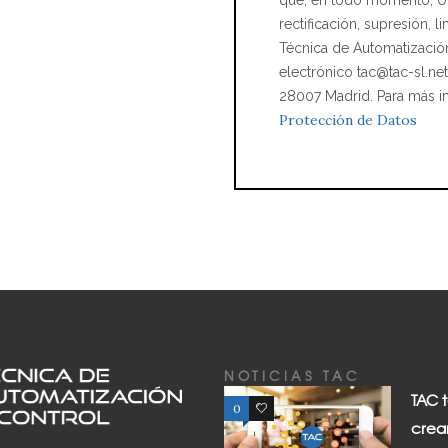
que, en todo momento, Ud
rectificación, supresión, l
Técnica de Automatización 
electrónico tac@tac-sl.ne
28007 Madrid. Para más i
Protección de Datos
NOTICIAS TAC
TAC 
0
0
crea