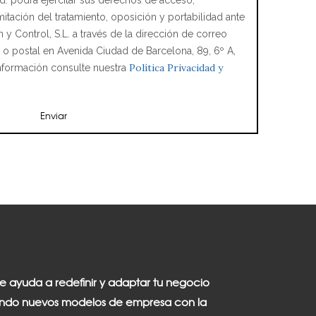
. podrá ejercitar sus derechos de acceso,
imitación del tratamiento, oposición y portabilidad ante
y Control, S.L. a través de la dirección de correo
t o postal en Avenida Ciudad de Barcelona, 89, 6º A,
Política Privacidad y
nformación consulte nuestra
te ayuda a redefinir y adaptar tu negocio
ndo nuevos modelos de empresa con la