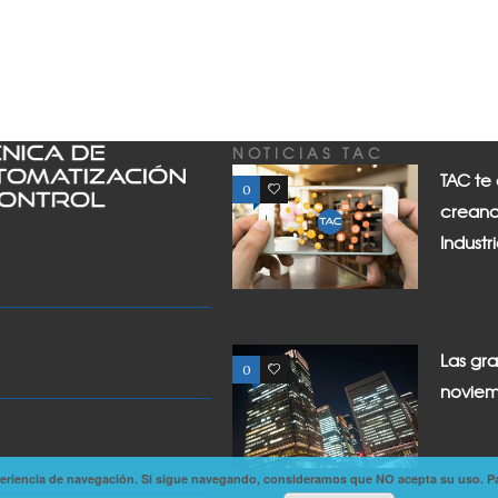
NOTICIAS TAC
TAC te
0
0
creand
Industr
Las gr
0
0
noviem
experiencia de navegación. Si sigue navegando, consideramos que NO acepta su uso. P