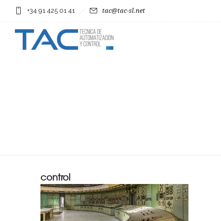
+34 91 425 01 41
tac@tac-sl.net
control