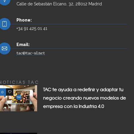
Calle de Sebastián Elcano, 32, 28012 Madrid
Phone:
+34 91 425 01 41
Email:
tac@tac-sl.net
NOTICIAS TAC
TAC te ayuda a redefinir y adaptar tu
0
0
negocio creando nuevos modelos de
empresa con la Industria 4.0