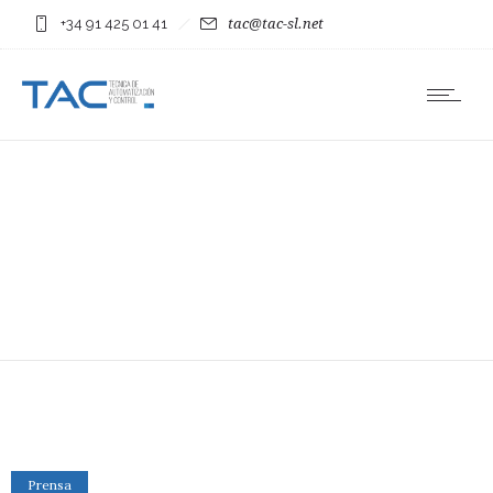
+34 91 425 01 41
tac@tac-sl.net
Prensa