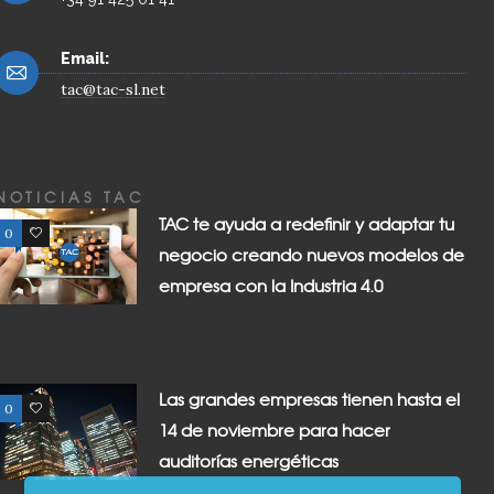
Email:
tac@tac-sl.net
NOTICIAS TAC
TAC te ayuda a redefinir y adaptar tu
0
0
negocio creando nuevos modelos de
empresa con la Industria 4.0
Las grandes empresas tienen hasta el
0
0
14 de noviembre para hacer
auditorías energéticas