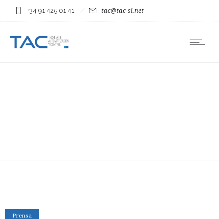
+34 91 425 01 41
tac@tac-sl.net
Prensa