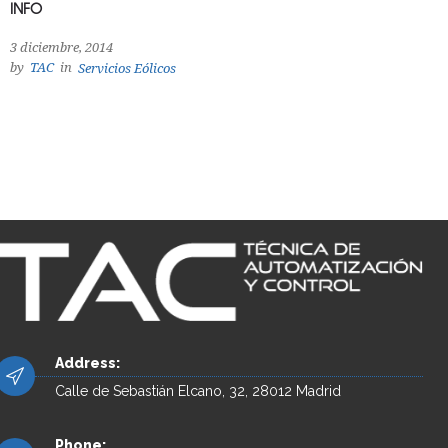
INFO
3 diciembre, 2014
by
TAC
in
Servicios Eólicos
Address:
Calle de Sebastián Elcano, 32, 28012 Madrid
Phone: