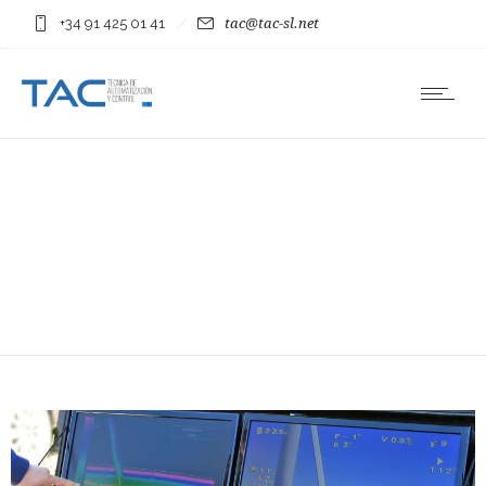
+34 91 425 01 41
tac@tac-sl.net