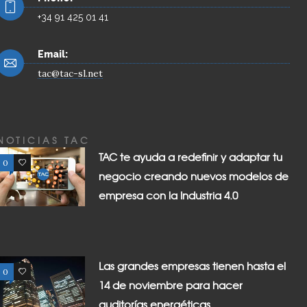
+34 91 425 01 41
Email:
tac@tac-sl.net
NOTICIAS TAC
TAC te ayuda a redefinir y adaptar tu
0
0
negocio creando nuevos modelos de
empresa con la Industria 4.0
Las grandes empresas tienen hasta el
0
0
14 de noviembre para hacer
auditorías energéticas