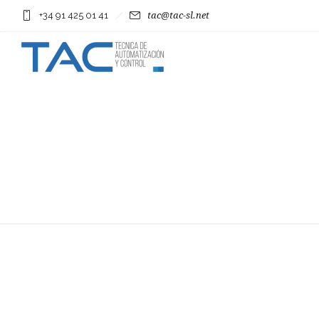
+34 91 425 01 41
tac@tac-sl.net