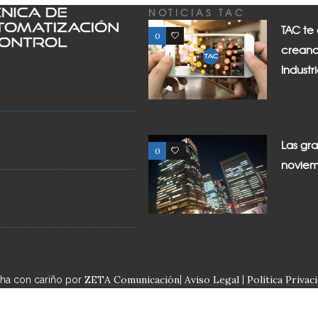
NOTICIAS TAC
TAC te
0
0
creand
Industr
Las gr
0
0
noviem
ZETA Comunicación
Aviso Legal
Política Privac
cha con cariño por
|
|