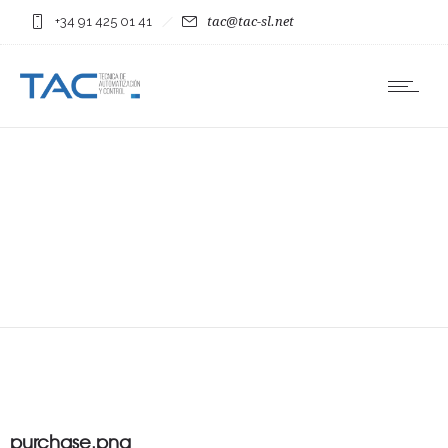
+34 91 425 01 41
tac@tac-sl.net
purchase.png