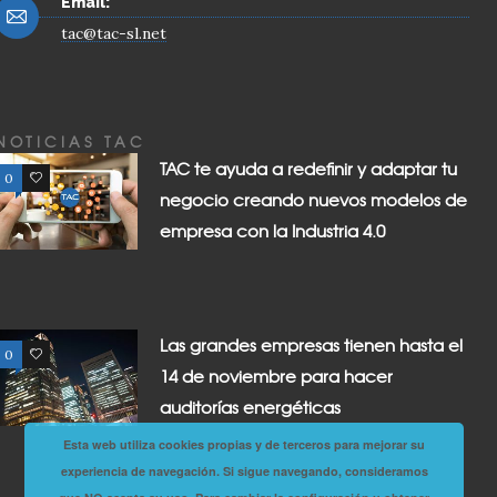
Email:
tac@tac-sl.net
NOTICIAS TAC
TAC te ayuda a redefinir y adaptar tu
0
0
negocio creando nuevos modelos de
empresa con la Industria 4.0
Las grandes empresas tienen hasta el
0
0
14 de noviembre para hacer
auditorías energéticas
Esta web utiliza cookies propias y de terceros para mejorar su
experiencia de navegación. Si sigue navegando, consideramos