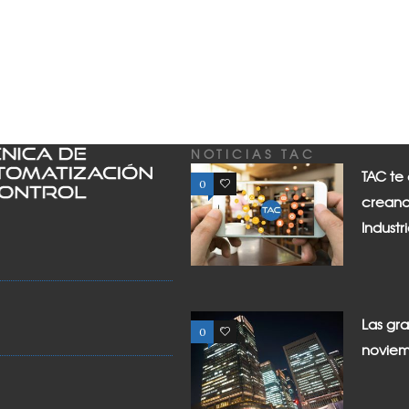
NOTICIAS TAC
TAC te
0
0
creand
Industr
Las gr
0
0
noviem