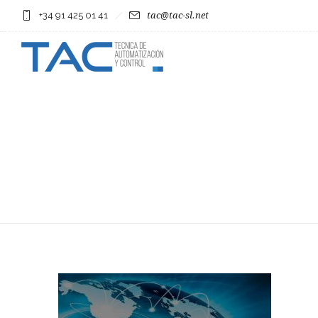
+34 91 425 01 41
tac@tac-sl.net