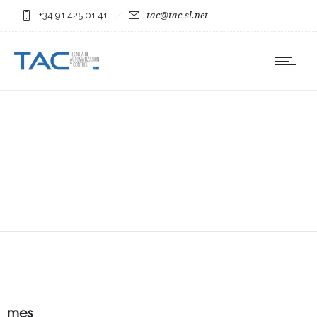
+34 91 425 01 41
tac@tac-sl.net
mes