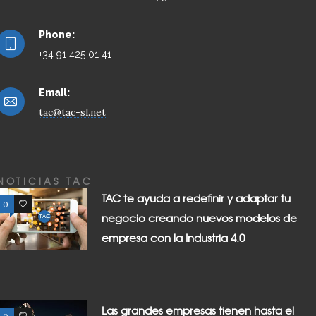
Phone:
+34 91 425 01 41
Email:
tac@tac-sl.net
NOTICIAS TAC
TAC te ayuda a redefinir y adaptar tu
0
0
negocio creando nuevos modelos de
empresa con la Industria 4.0
Las grandes empresas tienen hasta el