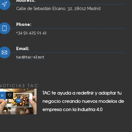
Address:
Calle de Sebastián Elcano, 32, 28012 Madrid
Phone:
+34 91 425 01 41
Email:
tac@tac-sl.net
NOTICIAS TAC
TAC te ayuda a redefinir y adaptar tu
0
0
negocio creando nuevos modelos de
empresa con la Industria 4.0