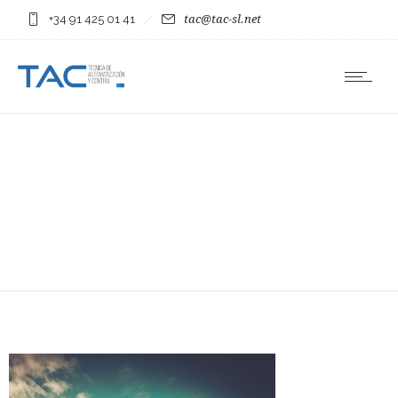
+34 91 425 01 41
tac@tac-sl.net