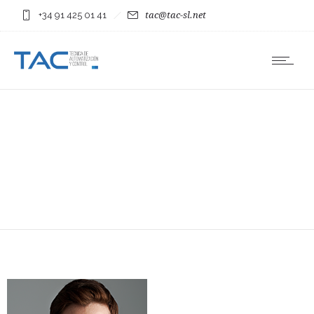
+34 91 425 01 41
tac@tac-sl.net