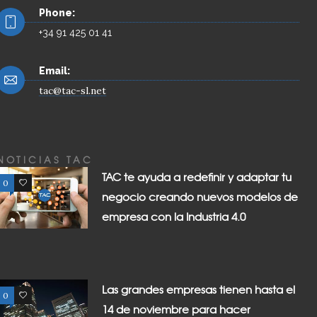
Phone:
+34 91 425 01 41
Email:
tac@tac-sl.net
NOTICIAS TAC
TAC te ayuda a redefinir y adaptar tu
0
0
negocio creando nuevos modelos de
empresa con la Industria 4.0
Las grandes empresas tienen hasta el
0
0
14 de noviembre para hacer