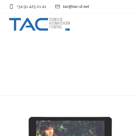
+34 91 425 01 41
tac@tac-sl.net