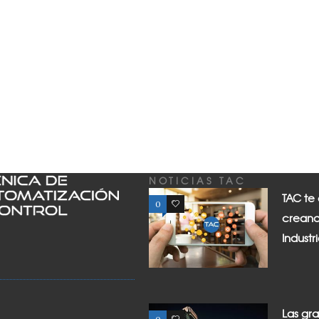
NOTICIAS TAC
TAC te
0
0
creand
Industr
Las gr