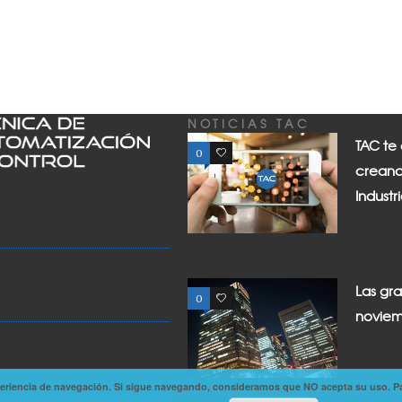
NOTICIAS TAC
TAC te
0
0
creand
Industr
Las gr
0
0
noviem
experiencia de navegación. Si sigue navegando, consideramos que NO acepta su uso. P