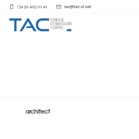
+34 91 425 01 41
tac@tac-sl.net
architect