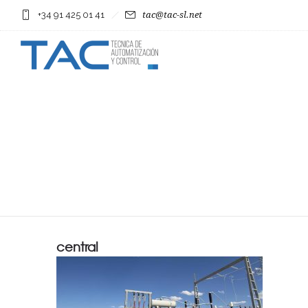
+34 91 425 01 41
tac@tac-sl.net
central