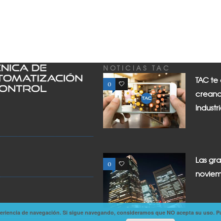
NOTICIAS TAC
TAC te
0
0
creand
Industr
Las gr
0
0
noviem
experiencia de navegación. Si sigue navegando, consideramos que NO acepta su uso. P