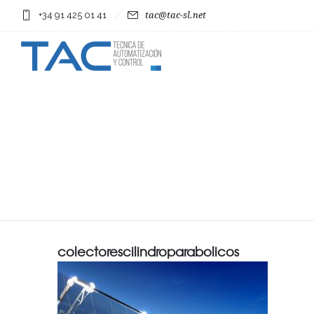
+34 91 425 01 41
tac@tac-sl.net
colectorescilindroparabolicos