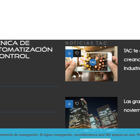
NOTICIAS TAC
TAC te
0
0
creand
Industr
Las gr
0
0
noviem
experiencia de navegación. Si sigue navegando, consideramos que NO acepta su uso. P