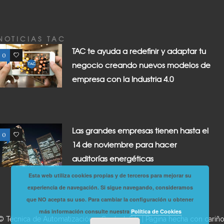
NOTICIAS TAC
TAC te ayuda a redefinir y adaptar tu
0
0
negocio creando nuevos modelos de
empresa con la Industria 4.0
Las grandes empresas tienen hasta el
0
0
14 de noviembre para hacer
auditorías energéticas
Esta web utiliza cookies propias y de terceros para mejorar su
experiencia de navegación. Si sigue navegando, consideramos
que NO acepta su uso. Para cambiar la configuración u obtener
más información consulte nuestra
Política de Cookies
© Técnica de Automatización y Control, S.L. | Página hecha con cariñ