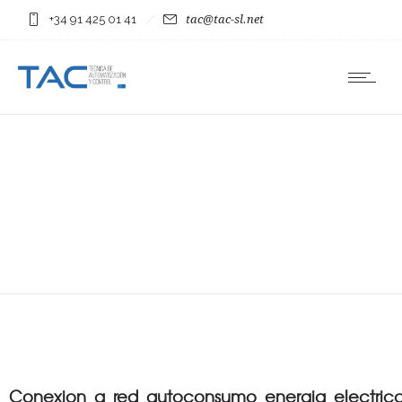
+34 91 425 01 41
tac@tac-sl.net
Conexion_a_red_autoconsumo_energia_electric