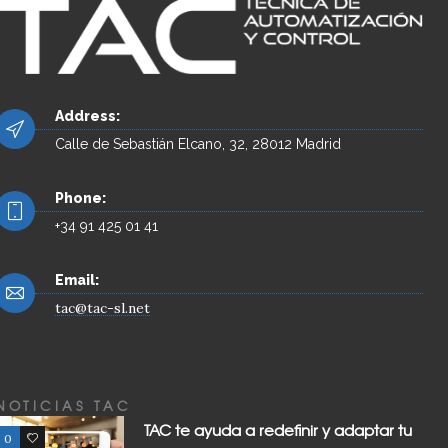
Address:
Calle de Sebastián Elcano, 32, 28012 Madrid
Phone:
+34 91 425 01 41
Email:
tac@tac-sl.net
NOTICIAS TAC
TAC te ayuda a redefinir y adaptar tu
0
0