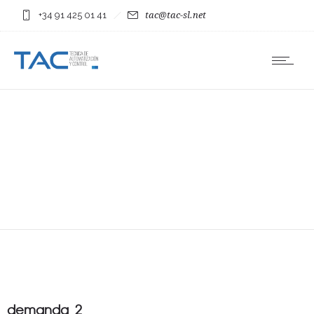
+34 91 425 01 41
tac@tac-sl.net
demanda_2