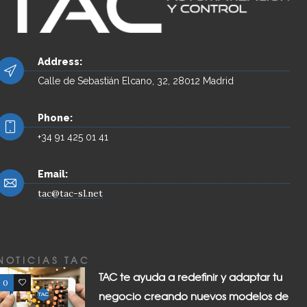
Address:
Calle de Sebastián Elcano, 32, 28012 Madrid
Phone:
+34 91 425 01 41
Email:
tac@tac-sl.net
NOTICIAS TAC
TAC te ayuda a redefinir y adaptar tu
0
0
negocio creando nuevos modelos de