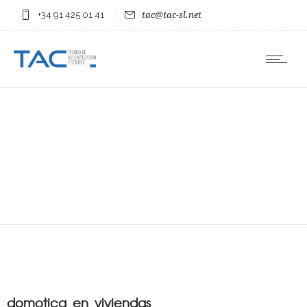
+34 91 425 01 41
tac@tac-sl.net
domotica_en_viviendas