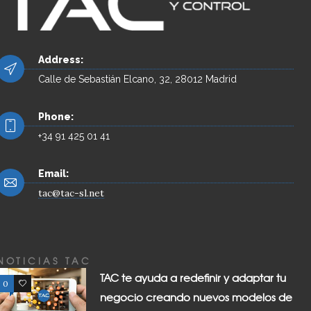
Address:
Calle de Sebastián Elcano, 32, 28012 Madrid
Phone:
+34 91 425 01 41
Email:
tac@tac-sl.net
NOTICIAS TAC
TAC te ayuda a redefinir y adaptar tu
0
0
negocio creando nuevos modelos de