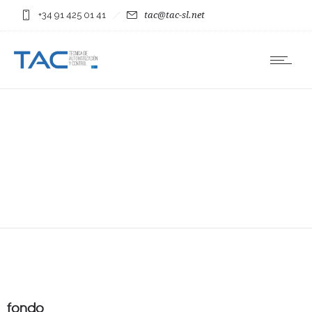
+34 91 425 01 41
tac@tac-sl.net
fondo