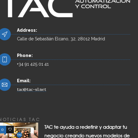
Address:
Calle de Sebastián Elcano, 32, 28012 Madrid
Phone:
+34 91 425 01 41
Email:
tac@tac-sl.net
NOTICIAS TAC
TAC te ayuda a redefinir y adaptar tu
0
0
negocio creando nuevos modelos de