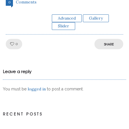
Comments
0
Advanced
Gallery
Slider
Like!
0
SHARE
Leave a reply
logged in
You must be
to post a comment.
RECENT POSTS