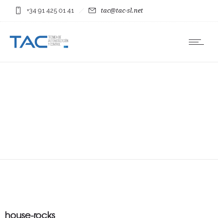
+34 91 425 01 41
tac@tac-sl.net
house-rocks