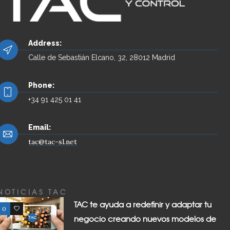
Address:
Calle de Sebastián Elcano, 32, 28012 Madrid
Phone:
+34 91 425 01 41
Email:
tac@tac-sl.net
NOTICIAS TAC
TAC te ayuda a redefinir y adaptar tu
0
0
negocio creando nuevos modelos de