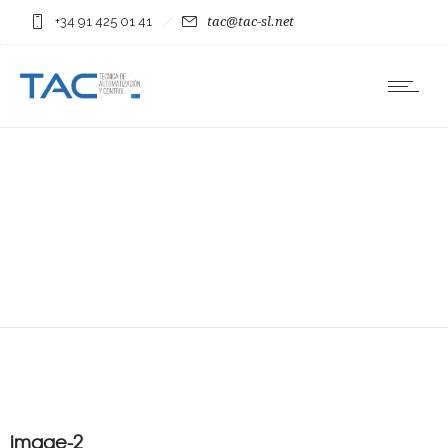
+34 91 425 01 41
tac@tac-sl.net
image-2