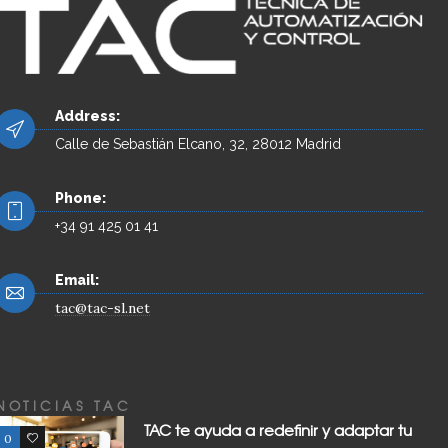
Address:
Calle de Sebastián Elcano, 32, 28012 Madrid
Phone:
+34 91 425 01 41
Email:
tac@tac-sl.net
NOTICIAS TAC
TAC te ayuda a redefinir y adaptar tu
0
0