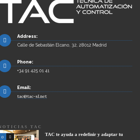
Address:
Calle de Sebastián Elcano, 32, 28012 Madrid
Phone:
+34 91 425 01 41
Email:
tac@tac-sl.net
NOTICIAS TAC
TAC te ayuda a redefinir y adaptar tu
0
0