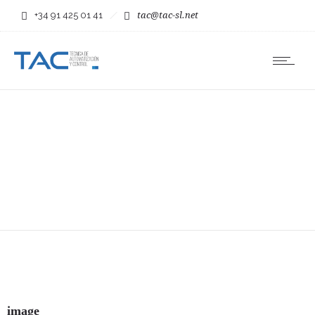
+34 91 425 01 41
tac@tac-sl.net
image