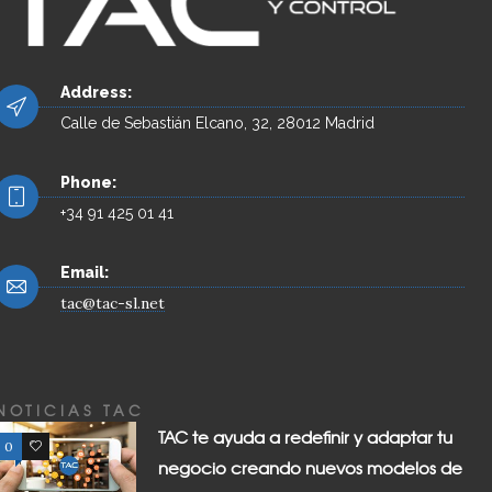
Address:
Calle de Sebastián Elcano, 32, 28012 Madrid
Phone:
+34 91 425 01 41
Email:
tac@tac-sl.net
NOTICIAS TAC
TAC te ayuda a redefinir y adaptar tu
0
0
negocio creando nuevos modelos de