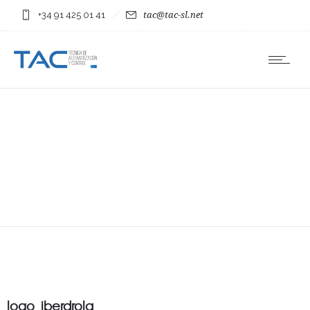
+34 91 425 01 41
tac@tac-sl.net
logo_iberdrola