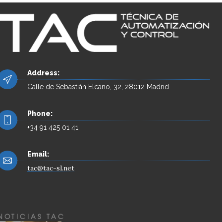
Address:
Calle de Sebastián Elcano, 32, 28012 Madrid
Phone:
+34 91 425 01 41
Email:
tac@tac-sl.net
NOTICIAS TAC