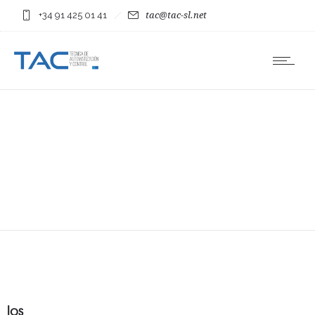
+34 91 425 01 41
tac@tac-sl.net
los