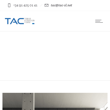
+34 91 425 01 41
tac@tac-sl.net