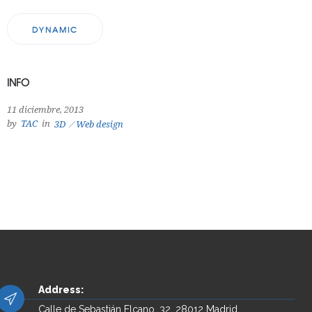
DYNAMIC
INFO
11 diciembre, 2013
by
TAC
in
3D
Web design
Address:
Calle de Sebastián Elcano, 32, 28012 Madrid