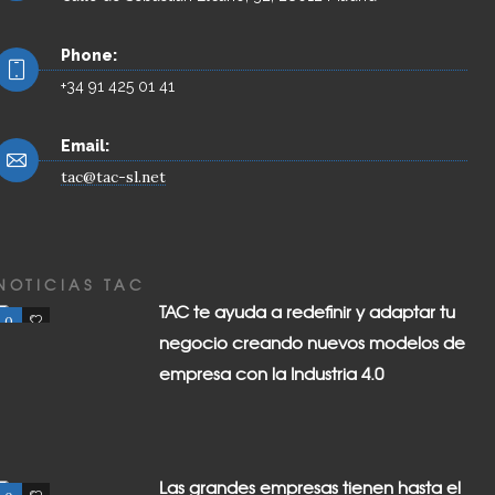
Phone:
+34 91 425 01 41
Email:
tac@tac-sl.net
NOTICIAS TAC
TAC te ayuda a redefinir y adaptar tu
0
0
negocio creando nuevos modelos de
empresa con la Industria 4.0
Las grandes empresas tienen hasta el