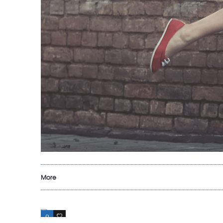
More
0
17