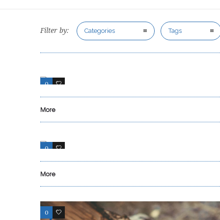
Filter by:
Categories
Tags
0
0
More
0
33
More
0
15