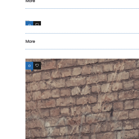
More
0
6
More
0
1