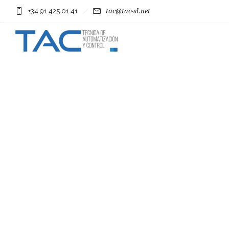
+34 91 425 01 41
tac@tac-sl.net