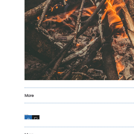
More
0
15