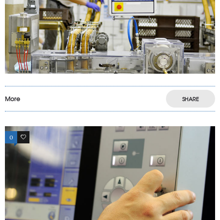
More
SHARE
0
17