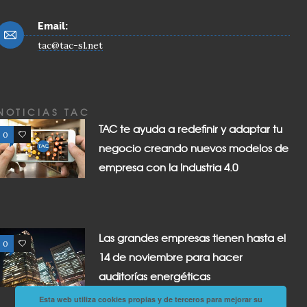
Email:
tac@tac-sl.net
NOTICIAS TAC
TAC te ayuda a redefinir y adaptar tu
0
0
negocio creando nuevos modelos de
empresa con la Industria 4.0
Las grandes empresas tienen hasta el
0
0
14 de noviembre para hacer
auditorías energéticas
Esta web utiliza cookies propias y de terceros para mejorar su