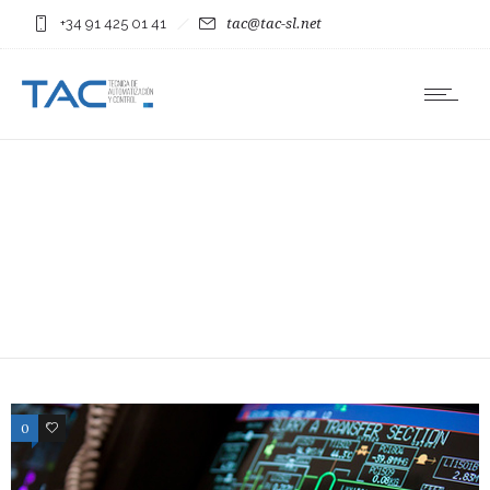
+34 91 425 01 41
tac@tac-sl.net
0
16