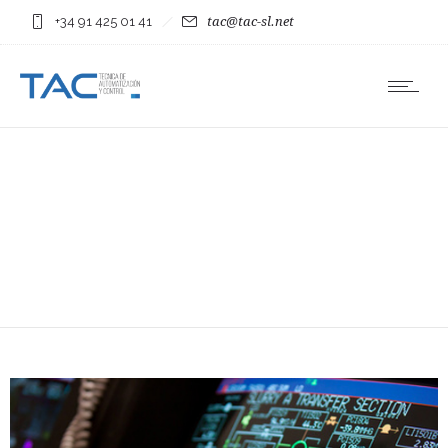
+34 91 425 01 41
tac@tac-sl.net