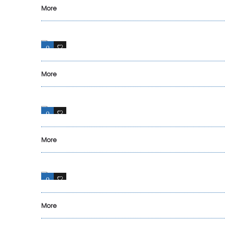
More
0
17
More
0
13
More
0
17
More