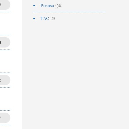
E
Prensa
(36)
TAC
(2)
E
E
E