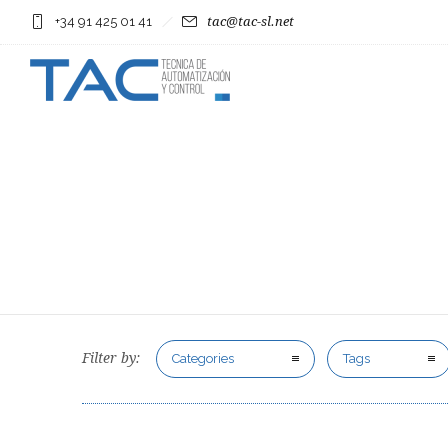
+34 91 425 01 41
tac@tac-sl.net
Filter by:
Categories
Tags