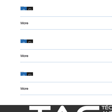
0
18
More
0
5
More
0
6
More