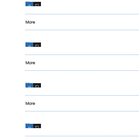
0
13
More
0
15
More
0
9
More
0
13