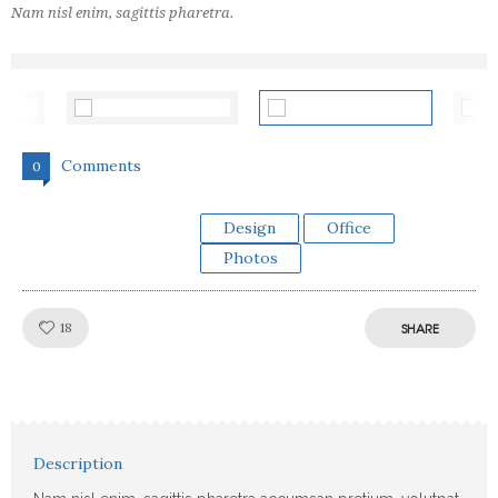
Nam nisl enim, sagittis pharetra.
Comments
0
Design
Office
Photos
Like!
18
SHARE
Description