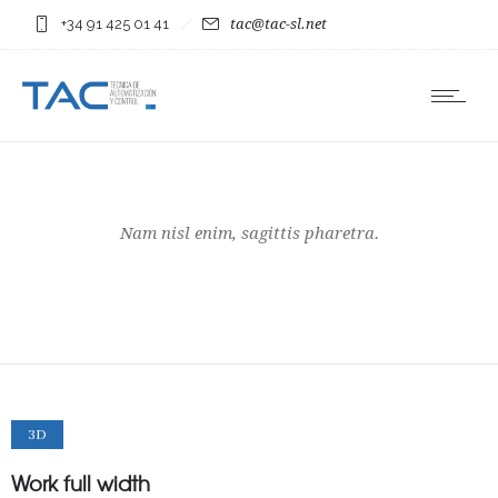
+34 91 425 01 41
tac@tac-sl.net
Nam nisl enim, sagittis pharetra.
3D
Work full width