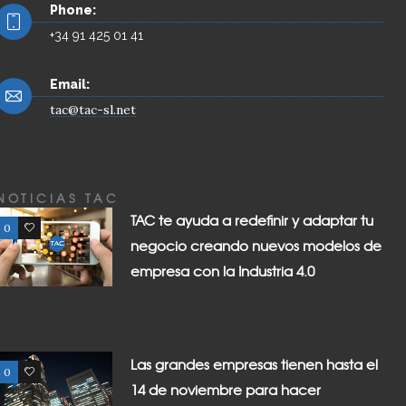
Phone:
+34 91 425 01 41
Email:
tac@tac-sl.net
NOTICIAS TAC
TAC te ayuda a redefinir y adaptar tu
0
0
negocio creando nuevos modelos de
empresa con la Industria 4.0
Las grandes empresas tienen hasta el
0
0
14 de noviembre para hacer