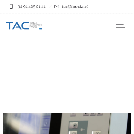
+34 91 425 01 41
tac@tac-sl.net