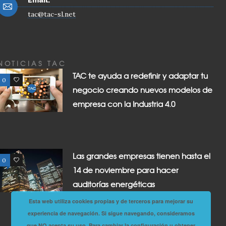
tac@tac-sl.net
NOTICIAS TAC
TAC te ayuda a redefinir y adaptar tu
0
0
negocio creando nuevos modelos de
empresa con la Industria 4.0
Las grandes empresas tienen hasta el
0
0
14 de noviembre para hacer
auditorías energéticas
Esta web utiliza cookies propias y de terceros para mejorar su
experiencia de navegación. Si sigue navegando, consideramos
que NO acepta su uso. Para cambiar la configuración u obtener