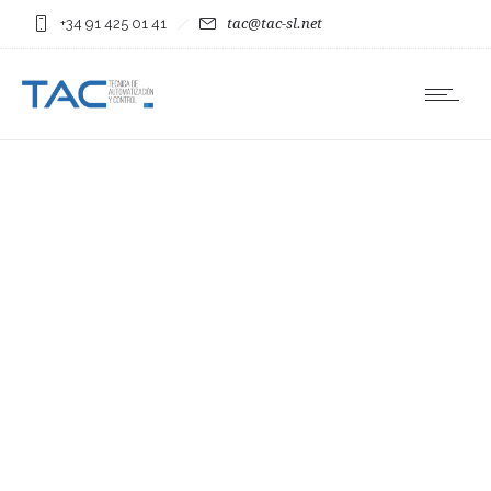
+34 91 425 01 41
tac@tac-sl.net
Nam nisl sagittis pharetra.