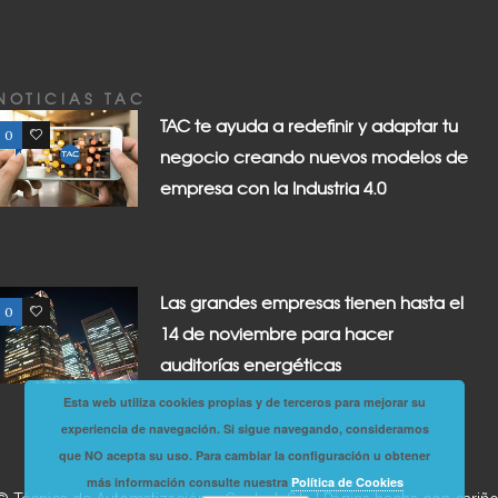
NOTICIAS TAC
TAC te ayuda a redefinir y adaptar tu
0
0
negocio creando nuevos modelos de
empresa con la Industria 4.0
Las grandes empresas tienen hasta el
0
0
14 de noviembre para hacer
auditorías energéticas
Esta web utiliza cookies propias y de terceros para mejorar su
experiencia de navegación. Si sigue navegando, consideramos
que NO acepta su uso. Para cambiar la configuración u obtener
más información consulte nuestra
Política de Cookies