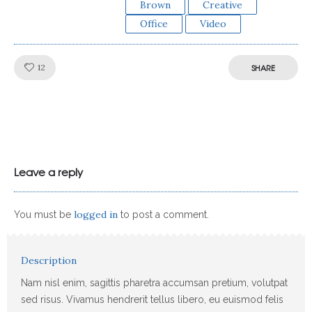
Brown
Creative
Office
Video
Like!
12
SHARE
Leave a reply
logged in
You must be
to post a comment.
Description
Nam nisl enim, sagittis pharetra accumsan pretium, volutpat
sed risus. Vivamus hendrerit tellus libero, eu euismod felis