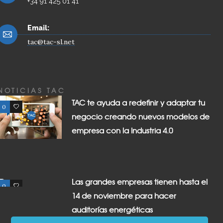
+34 91 425 01 41
Email:
tac@tac-sl.net
NOTICIAS TAC
TAC te ayuda a redefinir y adaptar tu
0
0
negocio creando nuevos modelos de
empresa con la Industria 4.0
Las grandes empresas tienen hasta el
0
0
14 de noviembre para hacer
auditorías energéticas