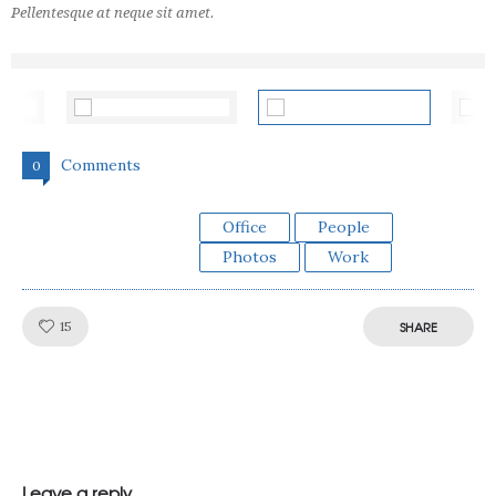
Pellentesque at neque sit amet.
Comments
0
Office
People
Photos
Work
Like!
15
SHARE
Leave a reply