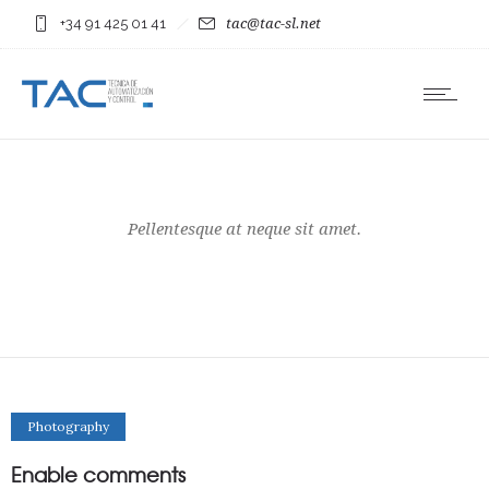
+34 91 425 01 41
tac@tac-sl.net
Pellentesque at neque sit amet.
Photography
Enable comments