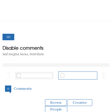
3D
Disable comments
Sed magna lacus, interdum.
Comments
0
Brown
Creative
People