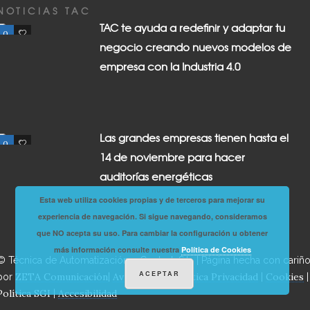
NOTICIAS TAC
TAC te ayuda a redefinir y adaptar tu
0
0
negocio creando nuevos modelos de
empresa con la Industria 4.0
Las grandes empresas tienen hasta el
0
0
14 de noviembre para hacer
auditorías energéticas
Esta web utiliza cookies propias y de terceros para mejorar su
experiencia de navegación. Si sigue navegando, consideramos
que NO acepta su uso. Para cambiar la configuración u obtener
más información consulte nuestra
Política de Cookies
© Técnica de Automatización y Control, S.L. | Página hecha con cariñ
ACEPTAR
ZETA Comunicación
Aviso Legal
Política Privacidad
Cookies
por
|
|
|
|
Política SGI
Accesibilidad
|