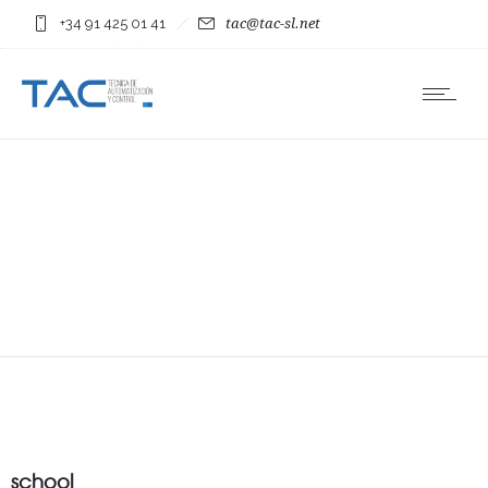
+34 91 425 01 41
tac@tac-sl.net
school