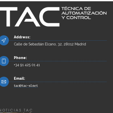
Address:
Calle de Sebastián Elcano, 32, 28012 Madrid
Phone:
+34 91 425 01 41
Email:
tac@tac-sl.net
NOTICIAS TAC