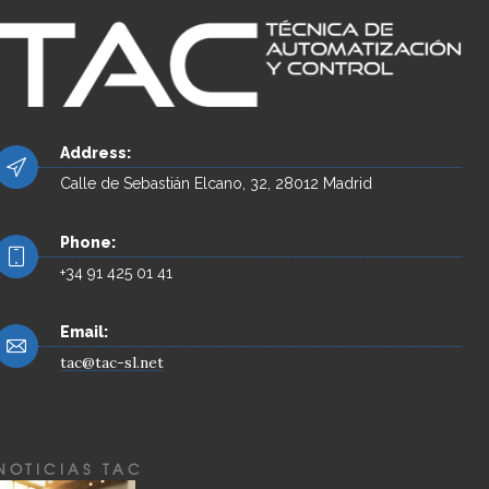
Address:
Calle de Sebastián Elcano, 32, 28012 Madrid
Phone:
+34 91 425 01 41
Email:
tac@tac-sl.net
NOTICIAS TAC