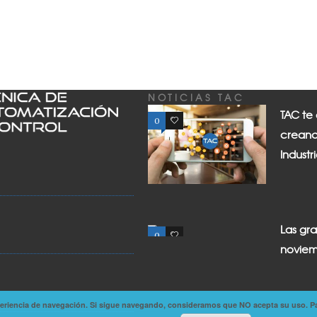
NOTICIAS TAC
TAC te
0
0
creand
Industr
Las gr
0
0
noviem
experiencia de navegación. Si sigue navegando, consideramos que NO acepta su uso. P