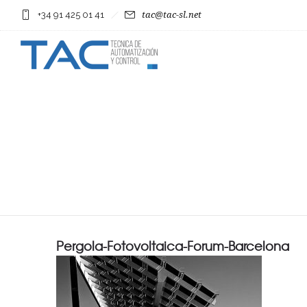
+34 91 425 01 41
tac@tac-sl.net
Pergola-Fotovoltaica-Forum-Barcelona