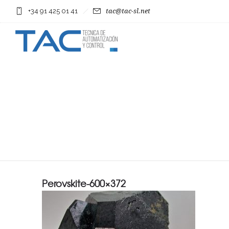
+34 91 425 01 41
tac@tac-sl.net
Perovskite-600×372