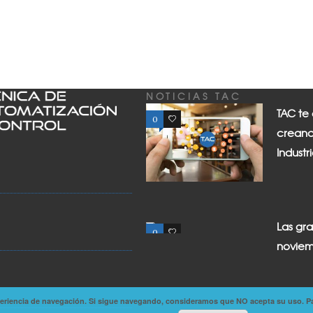
NOTICIAS TAC
TAC te
0
0
creand
Industr
Las gr
0
0
noviem
experiencia de navegación. Si sigue navegando, consideramos que NO acepta su uso. P