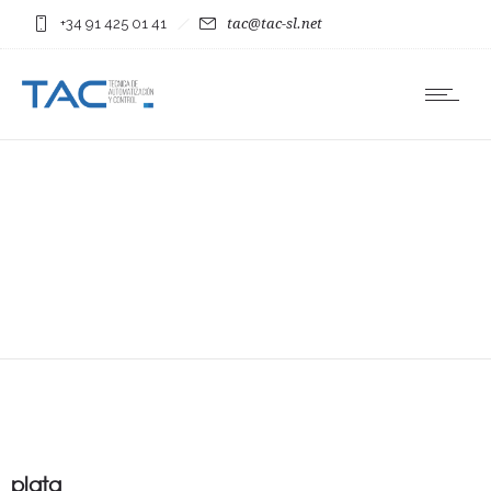
+34 91 425 01 41
tac@tac-sl.net
plata