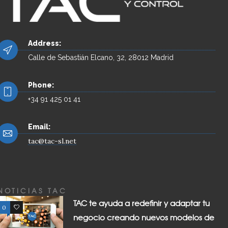
Address:
Calle de Sebastián Elcano, 32, 28012 Madrid
Phone:
+34 91 425 01 41
Email:
tac@tac-sl.net
NOTICIAS TAC
TAC te ayuda a redefinir y adaptar tu
0
0
negocio creando nuevos modelos de