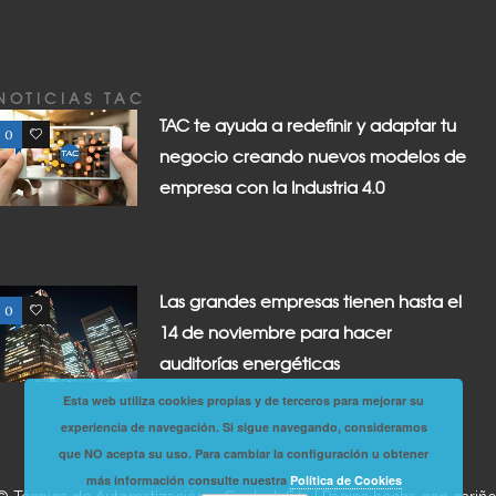
NOTICIAS TAC
TAC te ayuda a redefinir y adaptar tu
0
0
negocio creando nuevos modelos de
empresa con la Industria 4.0
Las grandes empresas tienen hasta el
0
0
14 de noviembre para hacer
auditorías energéticas
Esta web utiliza cookies propias y de terceros para mejorar su
experiencia de navegación. Si sigue navegando, consideramos
que NO acepta su uso. Para cambiar la configuración u obtener
más información consulte nuestra
Política de Cookies