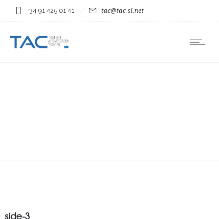
+34 91 425 01 41
tac@tac-sl.net
side-3