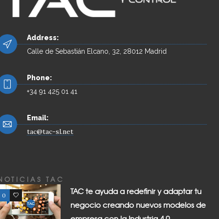
Address:
Calle de Sebastián Elcano, 32, 28012 Madrid
Phone:
+34 91 425 01 41
Email:
tac@tac-sl.net
NOTICIAS TAC
TAC te ayuda a redefinir y adaptar tu
0
0
negocio creando nuevos modelos de
empresa con la Industria 4.0