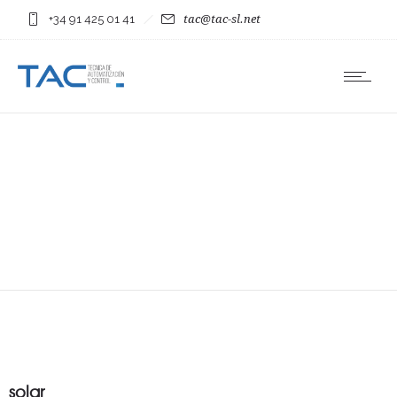
+34 91 425 01 41
tac@tac-sl.net
solar