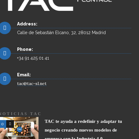
Address:
Calle de Sebastián Elcano, 32, 28012 Madrid
Phone:
+34 91 425 01 41
Email:
tac@tac-sl.net
NOTICIAS TAC
TAC te ayuda a redefinir y adaptar tu
0
0
negocio creando nuevos modelos de
empresa con la Industria 4.0