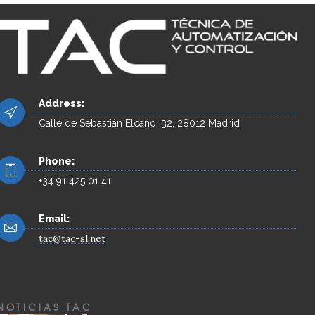
Address:
Calle de Sebastián Elcano, 32, 28012 Madrid
Phone:
+34 91 425 01 41
Email:
tac@tac-sl.net
NOTICIAS TAC