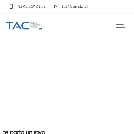
+34 91 425 01 41
tac@tac-sl.net
te parta un rayo