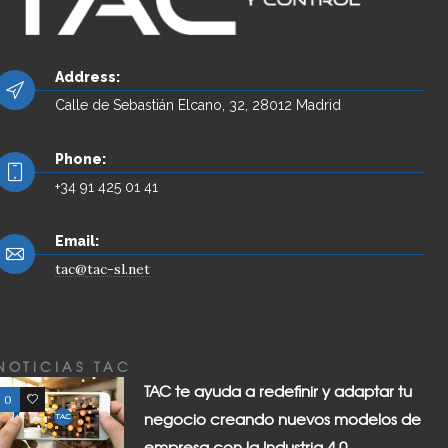
Address:
Calle de Sebastián Elcano, 32, 28012 Madrid
Phone:
+34 91 425 01 41
Email:
tac@tac-sl.net
NOTICIAS TAC
TAC te ayuda a redefinir y adaptar tu
0
0
negocio creando nuevos modelos de
empresa con la Industria 4.0