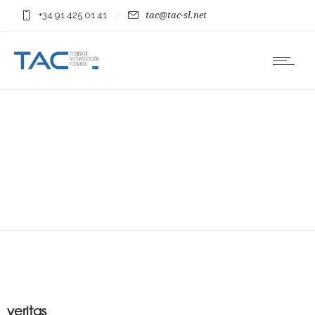
+34 91 425 01 41
tac@tac-sl.net
veritas