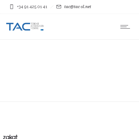
+34 91 425 01 41
tac@tac-sl.net
zakat