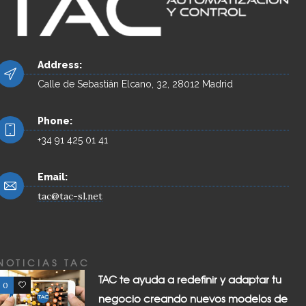
Address:
Calle de Sebastián Elcano, 32, 28012 Madrid
Phone:
+34 91 425 01 41
Email:
tac@tac-sl.net
NOTICIAS TAC
TAC te ayuda a redefinir y adaptar tu
0
0
negocio creando nuevos modelos de