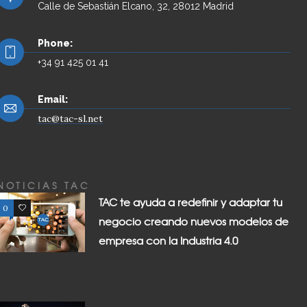
Calle de Sebastián Elcano, 32, 28012 Madrid
Phone:
+34 91 425 01 41
Email:
tac@tac-sl.net
NOTICIAS TAC
TAC te ayuda a redefinir y adaptar tu
0
0
negocio creando nuevos modelos de
empresa con la Industria 4.0