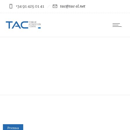
+34 91 425 01 41
tac@tac-sl.net
Prensa