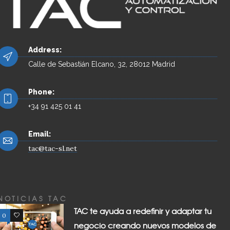
Address:
Calle de Sebastián Elcano, 32, 28012 Madrid
Phone:
+34 91 425 01 41
Email:
tac@tac-sl.net
NOTICIAS TAC
TAC te ayuda a redefinir y adaptar tu
0
0
negocio creando nuevos modelos de