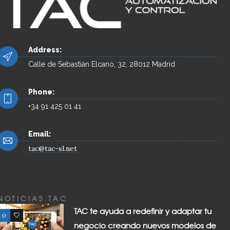
Address:
Calle de Sebastián Elcano, 32, 28012 Madrid
Phone:
+34 91 425 01 41
Email:
tac@tac-sl.net
NOTICIAS TAC
TAC te ayuda a redefinir y adaptar tu
0
0
negocio creando nuevos modelos de